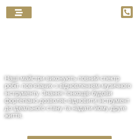
Реставрація піаніно
та роялів
Наші майстри виконують повний спектр
робіт, повʼязаних з відновленням музичного
інструменту. Знання тонкощів будови
фортепіано дозволяє відновити інструмент
до ідеального стану та надати йому друге
життя.