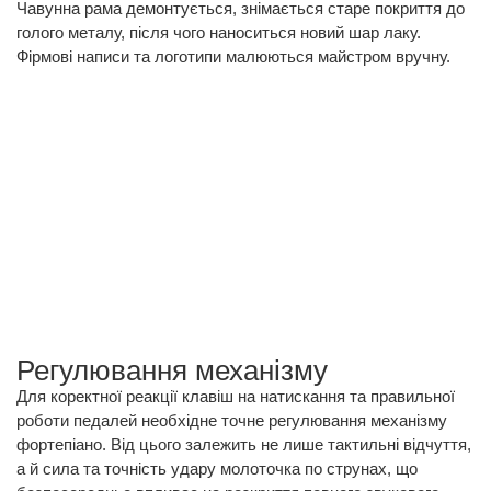
Чавунна рама демонтується, знімається старе покриття до
голого металу, після чого наноситься новий шар лаку.
Фірмові написи та логотипи малюються майстром вручну.
Регулювання механізму
Для коректної реакції клавіш на натискання та правильної
роботи педалей необхідне точне регулювання механізму
фортепіано. Від цього залежить не лише тактильні відчуття,
а й сила та точність удару молоточка по струнах, що