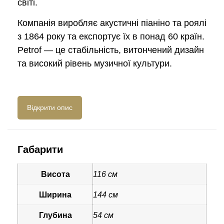
світі.
Компанія виробляє акустичні піаніно та роялі
з 1864 року та експортує їх в понад 60 країн.
Petrof — це стабільність, витончений дизайн
та високий рівень музичної культури.
Відреставроване фортепіано
Відкрити опис
Точно зважений та відрегульований
клавішно-молоточковий механізм, який
забезпечує швидку реакцію клавіш на
Габарити
натискання, плавний та чіткий хід
клавіатури;
Висота
116 см
відрегульована демпферна система та
Ширина
144 см
робота всіх педалей;
Глубина
54 см