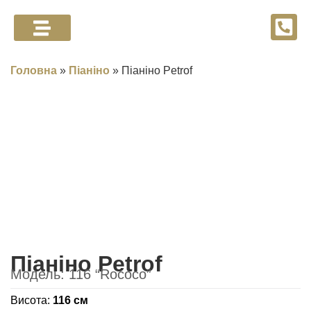
Головна
»
Піаніно
»
Піаніно Petrof
Піаніно Petrof
Модель: 116 “Rococo”
Висота:
116 см